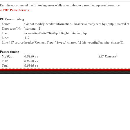
Etomite encountered the following error while attempting to parse the requested resource:
« PHP Parse Error »
PHP error debug
Error:
Cannot modify header information - headers already sent by (output started a
Error type/ Nr.:
Warning - 2
File:
/www/sites/8/site29478/public_html/index.php
Line:
417
Line 417 source:
header('Content-Type: '.$type.'; charset='.$this->config['etomite_charset']);
Parser timing
MySQL:
0.0136 s s
(
27 Requests
)
PHP:
0.0230 s s
Total:
0.0366 s s