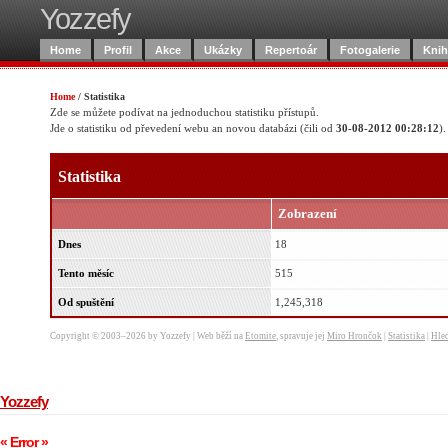
Yozzefy
Home
Profil
Akce
Ukázky
Repertoár
Fotogalerie
Knih
Home
/
Statistika
Zde se můžete podívat na jednoduchou statistiku přístupů.
Jde o statistiku od převedení webu an novou databázi (čili od
30-08-2012 00:28:12
).
Statistika
Zobrazení
Dnes
18
Tento měsíc
515
Od spuštění
1,245,318
Copyright © 2003–2026 by Yozzefy | Web běží na
Etomite
, spravuje jej
Miro Hrončok
|
Statistika
|
Hled
Yozzefy
« Error »